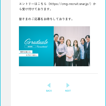
エントリーは
こちら
（
https://cmg-recruit.snar.jp/
）か
お知らせ
ALL
ら受け付けております。
News
新卒
皆さまのご応募をお待ちしております。
キャリア
アルムナイ
ブログ
新卒
Blog
キャリア
アルムナイ
CORPORATE SITE
ALUMNI
BACK
NEXT