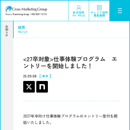
サービス
新卒採用
キャリア採用
Cross Marketing Group
｜
RECRUIT SITE
MY PAGE
募集職種
グループ会社
採用
お知らせ
Recruit
仲間を知る
インタビュー
Interview
<27卒対象>仕事体験プログラム エ
ントリーを開始しました！
[
]
25.09.08
新卒
環境を知る
オフィス
Work Style
数字で見るCMG
制度・待遇
社内イベント
2027年卒向け仕事体験プログラムのエントリー受付を開
始いたしました。