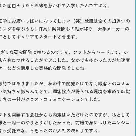
また面白そうだと興味を惹かれて入学したんですよね。
工学はお腹いっぱいになってしまい（笑）就職は全くの畑違いの
ミングを学ぶうちにIT系に興味関心の軸が移り、大手メーカーの
アとしてキャリアをスタートさせます。
まざまな研究開発に携わるのですが、ソフトからハードまで、か
法を身につけることができました。なかでも多かったのが加速度
サーなどを活用した実験的な開発でしたね。
激的ではありましたが、私の中で開発だけでなく顧客とのコミュ
い気持ちが膨らんできて。顧客接点が得られる環境を求めて転職
うちの一社がクロス・コミュニケーションでした。
フトを開発する会社からも内定はいただけたのですが、私として
様と一対一のやりとりがしたかった。前職で身につけたエンジニ
なら受託だな、と思ったのが入社の決め手ですね。